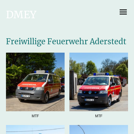
DMEY
Hobbyfotog
rafie
Freiwillige Feuerwehr Aderstedt
MTF
MTF