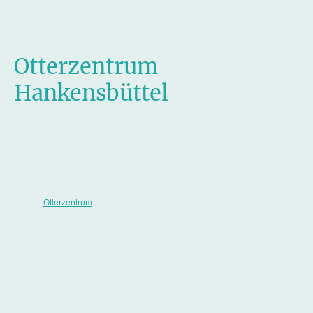
Otterzentrum
Hankensbüttel
Im OTTER-ZENTRUM gibt es nicht nur Fischotter zu sehen. In den
außergewöhnlich originell und großräumig gestalteten Gehegen, die den
natürlichen Lebensräumen der Tiere nachempfunden sind, können Sie
auch seine nächsten Verwandten aus der Familie der Marder beobachten:
Dachse, Hermeline, Steinmarder, Iltisse, Nerze, Minke und Baummarder.
Nicht zu vergessen unsere Lachshühner und Moorschnucken, beides
bedrohte Nutztierrassen.
Quelle:
Otterzentrum