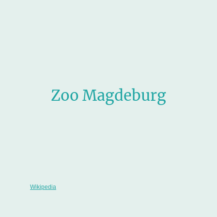
Zoo Magdeburg
Der
, kurz
, ist ein
Zoologische Garten Magdeburg
Zoo Magdeburg
in
in
.
zoologischer Garten
Magdeburg
Sachsen-Anhalt
Der rund 16 Hektar große Zoologische Garten Magdeburg wird jährlich von
rund 340.000 Besuchern besucht. Er verfügt über eine Parklandschaft und
einen großen Spielplatz für Kinder. 2016 lebten rund 1400 Tiere im Zoo,
die zu über 210 Arten bzw. Rassen gehörten.
Der Zoo befindet sich im Stadtteil Neue Neustadt.
Quelle:
Wikipedia